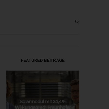
FEATURED BEITRÄGE
Solarmodul mit 34,4 %
LOOP
Wirkungsgrad: Fraunhofer
München