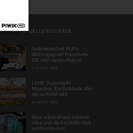
AKTUELLE BEITRÄGE
Solarmodul mit 34,4 %
Wirkungsgrad: Fraunhofer
ISE setzt neuen Rekord
7. AUGUST 2026
LOOP Supermarkt
München: Ein Gebäude, das
nie zu Abfall wird
6. AUGUST 2026
Wien erlebt erneut extreme
Hitze und die Fernkälte läuft
auf Hochtouren