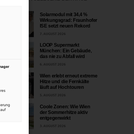
Solarmodul mit 34,4 %
Wirkungsgrad: Fraunhofer
1
ISE setzt neuen Rekord
7. AUGUST 2026
LOOP Supermarkt
München: Ein Gebäude,
2
das nie zu Abfall wird
6. AUGUST 2026
anager
Wien erlebt erneut extreme
Hitze und die Fernkälte
3
läuft auf Hochtouren
res
5. AUGUST 2026
ierung
Coole Zonen: Wie Wien
 auf
der Sommerhitze aktiv
4
entgegenwirkt
3. AUGUST 2026