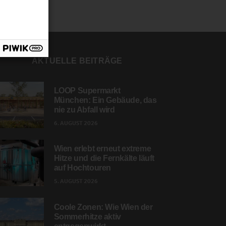
AKTUELLE BEITRÄGE
LOOP Supermarkt
München: Ein Gebäude, das
nie zu Abfall wird
6. AUGUST 2026
Wien erlebt erneut extreme
Hitze und die Fernkälte läuft
auf Hochtouren
5. AUGUST 2026
Coole Zonen: Wie Wien der
Sommerhitze aktiv