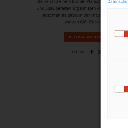
Kleinen mit einem bunten Planschbecken Abkü
Datenschut
und Spaß bereiten. Ergebnissen von Öko-Test zu
setzt man sie dabei in den meisten Fällen ein
wahren Gift-Cocktail…
BEITRAG ANSEHEN
TEILEN