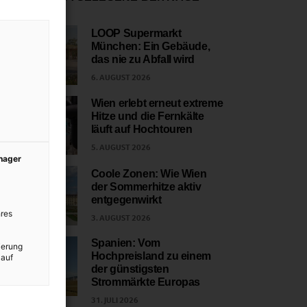
LOOP Supermarkt
München: Ein Gebäude,
1
das nie zu Abfall wird
6. AUGUST 2026
Wien erlebt erneut extreme
Hitze und die Fernkälte
2
läuft auf Hochtouren
5. AUGUST 2026
anager
Coole Zonen: Wie Wien
der Sommerhitze aktiv
3
entgegenwirkt
res
3. AUGUST 2026
Spanien: Vom
ierung
Hochpreisland zu einem
 auf
4
der günstigsten
Strommärkte Europas
31. JULI 2026