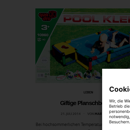
Cooki
LEBEN
Wir, die
Wi
Giftige Planschbecken
Betrieb di
personenbe
21. JULI 2014
VON
MARTINA LIEL
notwendig,
Besuchern.
Bei hochsommerlichen Temperaturen möchte m