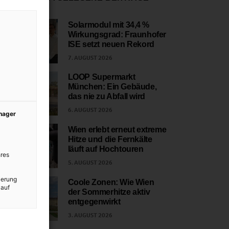
Solarmodul mit 34,4 %
Wirkungsgrad: Fraunhofer
1
ISE setzt neuen Rekord
7. AUGUST 2026
LOOP Supermarkt
München: Ein Gebäude,
2
das nie zu Abfall wird
6. AUGUST 2026
anager
Wien erlebt erneut extreme
Hitze und die Fernkälte
3
läuft auf Hochtouren
res
5. AUGUST 2026
ierung
Coole Zonen: Wie Wien
 auf
der Sommerhitze aktiv
4
entgegenwirkt
3. AUGUST 2026