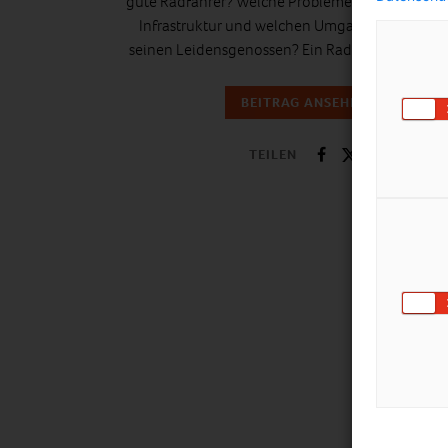
gute Radfahrer? Welche Probleme stecken in der
Infrastruktur und welchen Umgang pflegt man
seinen Leidensgenossen? Ein Rad-Erfahrungsber
BEITRAG ANSEHEN
TEILEN