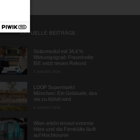
AKTUELLE BEITRÄGE
Solarmodul mit 34,4 %
Wirkungsgrad: Fraunhofer
ISE setzt neuen Rekord
7. AUGUST 2026
LOOP Supermarkt
München: Ein Gebäude, das
nie zu Abfall wird
6. AUGUST 2026
Wien erlebt erneut extreme
Hitze und die Fernkälte läuft
auf Hochtouren