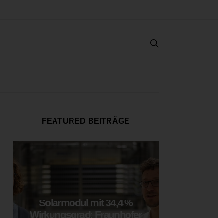
FEATURED BEITRÄGE
Solarmodul mit 34,4 %
LOOP
Wirkungsgrad: Fraunhofer
München