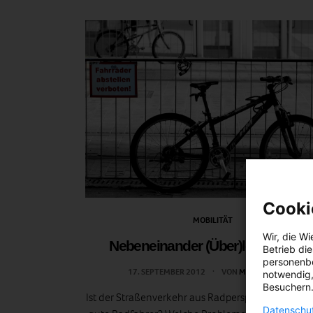
Cooki
MOBILITÄT
Wir, die
Wi
Nebeneinander (Über)leben (Teil 2
Betrieb di
personenbe
17. SEPTEMBER 2012
VON
MARTIN SKOPAL
notwendig,
Besuchern.
Ist der Straßenverkehr aus Radperspektive nur etw
Datenschut