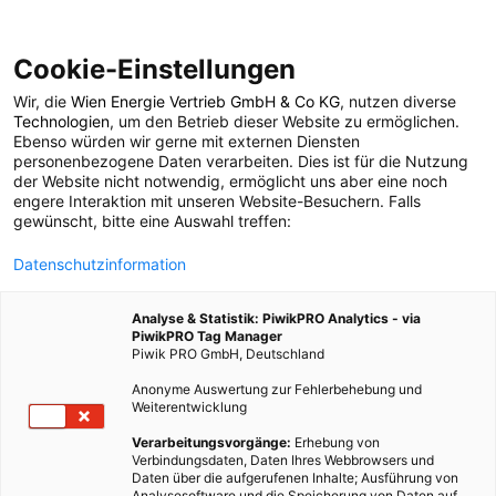
Cookie-Einstellungen
Wir, die
Wien Energie Vertrieb GmbH & Co KG
, nutzen diverse
POSTS BY TAG
Technologien
, um den Betrieb dieser Website zu ermöglichen.
Ebenso würden wir gerne mit externen Diensten
Betonentwicklung
personenbezogene Daten verarbeiten. Dies ist für die Nutzung
der Website nicht notwendig, ermöglicht uns aber eine noch
engere Interaktion mit unseren Website-Besuchern. Falls
gewünscht, bitte eine Auswahl treffen:
1 BEITRAG
Datenschutzinformation
Analyse & Statistik: PiwikPRO Analytics - via
PiwikPRO Tag Manager
Piwik PRO GmbH, Deutschland
Anonyme Auswertung zur Fehlerbehebung und
Weiterentwicklung
Verarbeitungsvorgänge:
Erhebung von
Verbindungsdaten, Daten Ihres Webbrowsers und
Daten über die aufgerufenen Inhalte; Ausführung von
Analysesoftware und die Speicherung von Daten auf