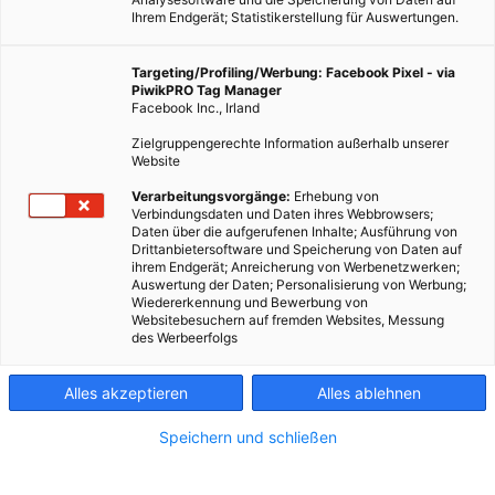
Ihrem Endgerät; Statistikerstellung für Auswertungen.
Targeting/Profiling/Werbung: Facebook Pixel - via
PiwikPRO Tag Manager
Facebook Inc., Irland
Zielgruppengerechte Information außerhalb unserer
Website
TECH
Verarbeitungsvorgänge:
Erhebung von
Verbindungsdaten und Daten ihres Webbrowsers;
Green Gadget: Smartes Licht von Philips Hue
Daten über die aufgerufenen Inhalte; Ausführung von
Drittanbietersoftware und Speicherung von Daten auf
28. APRIL 2015
VON
ENERGIELEBEN REDAKTION
ihrem Endgerät; Anreicherung von Werbenetzwerken;
Auswertung der Daten; Personalisierung von Werbung;
Im Rahmen unserer Green-Gadget-Serie testet Bloggerin Bigii
Wiedererkennung und Bewerbung von
das Philips Hue Starter Set
Websitebesuchern auf fremden Websites, Messung
des Werbeerfolgs
BEITRAG ANSEHEN
Alles akzeptieren
Alles ablehnen
TEILEN
Speichern und schließen