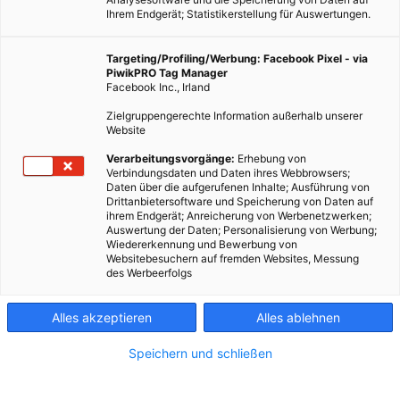
Ihrem Endgerät; Statistikerstellung für Auswertungen.
Targeting/Profiling/Werbung: Facebook Pixel - via
PiwikPRO Tag Manager
Facebook Inc., Irland
Zielgruppengerechte Information außerhalb unserer
Website
LEBEN
Verarbeitungsvorgänge:
Erhebung von
Verbindungsdaten und Daten ihres Webbrowsers;
Profis am Wort: Direktvertrieb biologischer Lebensmittel
Daten über die aufgerufenen Inhalte; Ausführung von
Drittanbietersoftware und Speicherung von Daten auf
6. SEPTEMBER 2013
VON
ENERGIELEBEN REDAKTION
ihrem Endgerät; Anreicherung von Werbenetzwerken;
Auswertung der Daten; Personalisierung von Werbung;
Qualität ist nicht Optik und Hochglanz, sondern setzt sich
Wiedererkennung und Bewerbung von
wesentlich aus Inhaltsstoffen zusammen.
Websitebesuchern auf fremden Websites, Messung
des Werbeerfolgs
BEITRAG ANSEHEN
Alles akzeptieren
Alles ablehnen
TEILEN
Speichern und schließen