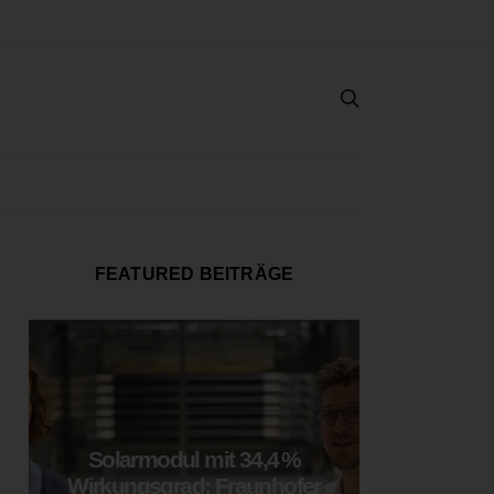
FEATURED BEITRÄGE
Solarmodul mit 34,4 %
LOOP
Wirkungsgrad: Fraunhofer
München