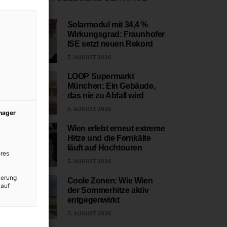
Solarmodul mit 34,4 %
Wirkungsgrad: Fraunhofer
1
ISE setzt neuen Rekord
7. AUGUST 2026
LOOP Supermarkt
München: Ein Gebäude,
2
das nie zu Abfall wird
6. AUGUST 2026
anager
Wien erlebt erneut extreme
Hitze und die Fernkälte
3
läuft auf Hochtouren
res
5. AUGUST 2026
ierung
Coole Zonen: Wie Wien
 auf
der Sommerhitze aktiv
4
entgegenwirkt
3. AUGUST 2026