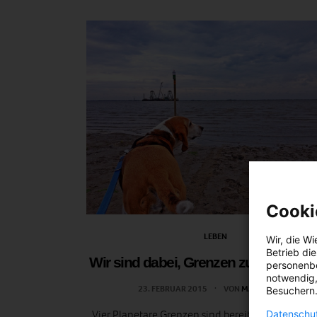
Cooki
LEBEN
Wir, die
Wi
Betrieb di
Wir sind dabei, Grenzen zu überschre
personenbe
notwendig,
23. FEBRUAR 2015
VON
MARTINA LIEL
Besuchern.
Vier Planetare Grenzen sind bereits überschritten
Datenschut