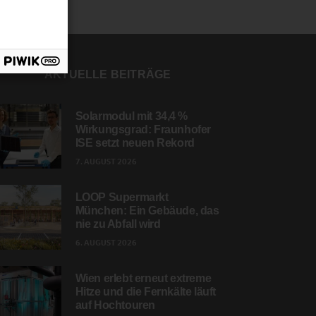
AKTUELLE BEITRÄGE
Solarmodul mit 34,4 %
Wirkungsgrad: Fraunhofer
ISE setzt neuen Rekord
7. AUGUST 2026
LOOP Supermarkt
München: Ein Gebäude, das
nie zu Abfall wird
6. AUGUST 2026
Wien erlebt erneut extreme
Hitze und die Fernkälte läuft
auf Hochtouren