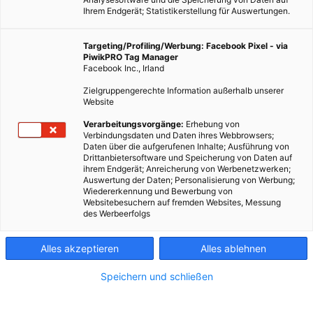
Ihrem Endgerät; Statistikerstellung für Auswertungen.
Targeting/Profiling/Werbung: Facebook Pixel - via
PiwikPRO Tag Manager
Facebook Inc., Irland
Zielgruppengerechte Information außerhalb unserer
Website
Verarbeitungsvorgänge:
Erhebung von
Verbindungsdaten und Daten ihres Webbrowsers;
Daten über die aufgerufenen Inhalte; Ausführung von
Drittanbietersoftware und Speicherung von Daten auf
ihrem Endgerät; Anreicherung von Werbenetzwerken;
Auswertung der Daten; Personalisierung von Werbung;
Wiedererkennung und Bewerbung von
Vier Planetare Grenzen sind bereits überschritten. Die
Websitebesuchern auf fremden Websites, Messung
des Werbeerfolgs
nachwachsende Ressourcen werden auch immer knapper.
Alles akzeptieren
Alles ablehnen
Dieser Artikel wurde am 23. Februar 2015 veröffentlicht
und ist möglicherweise nicht mehr aktuell!
Speichern und schließen
Gleich zwei neue Studien verdeutlichen: Wir müssen dringend