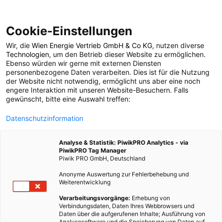
Cookie-Einstellungen
Wir, die
Wien Energie Vertrieb GmbH & Co KG
, nutzen diverse
LEBEN
Technologien
, um den Betrieb dieser Website zu ermöglichen.
Ebenso würden wir gerne mit externen Diensten
Wir sind dabei,
personenbezogene Daten verarbeiten. Dies ist für die Nutzung
der Website nicht notwendig, ermöglicht uns aber eine noch
engere Interaktion mit unseren Website-Besuchern. Falls
Grenzen zu
gewünscht, bitte eine Auswahl treffen:
Datenschutzinformation
überschreiten
Analyse & Statistik: PiwikPRO Analytics - via
PiwikPRO Tag Manager
23. FEBRUAR 2015
4 MINUTEN LESEZEIT
Piwik PRO GmbH, Deutschland
Anonyme Auswertung zur Fehlerbehebung und
Weiterentwicklung
Verarbeitungsvorgänge:
Erhebung von
Verbindungsdaten, Daten Ihres Webbrowsers und
Daten über die aufgerufenen Inhalte; Ausführung von
Analysesoftware und die Speicherung von Daten auf