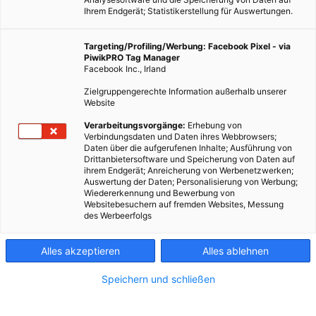
Ihrem Endgerät; Statistikerstellung für Auswertungen.
Targeting/Profiling/Werbung: Facebook Pixel - via
PiwikPRO Tag Manager
Facebook Inc., Irland
Zielgruppengerechte Information außerhalb unserer
Website
Verarbeitungsvorgänge:
Erhebung von
Verbindungsdaten und Daten ihres Webbrowsers;
ENERGIEPOLITIK
Daten über die aufgerufenen Inhalte; Ausführung von
Drittanbietersoftware und Speicherung von Daten auf
Stromverbrauch verlagert sich
ihrem Endgerät; Anreicherung von Werbenetzwerken;
Auswertung der Daten; Personalisierung von Werbung;
28. SEPTEMBER 2017
VON
ENERGIELEBEN REDAKTION
Wiedererkennung und Bewerbung von
Websitebesuchern auf fremden Websites, Messung
Laut Studie der Uni Potsdam.
des Werbeerfolgs
BEITRAG ANSEHEN
Alles akzeptieren
Alles ablehnen
Speichern und schließen
TEILEN