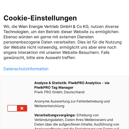
Cookie-Einstellungen
Wir, die
Wien Energie Vertrieb GmbH & Co KG
, nutzen diverse
POSTS BY TAG
Technologien
, um den Betrieb dieser Website zu ermöglichen.
Ebenso würden wir gerne mit externen Diensten
Klimawandel
personenbezogene Daten verarbeiten. Dies ist für die Nutzung
der Website nicht notwendig, ermöglicht uns aber eine noch
engere Interaktion mit unseren Website-Besuchern. Falls
gewünscht, bitte eine Auswahl treffen:
161 BEITRÄGE
Datenschutzinformation
Analyse & Statistik: PiwikPRO Analytics - via
PiwikPRO Tag Manager
Piwik PRO GmbH, Deutschland
Anonyme Auswertung zur Fehlerbehebung und
Weiterentwicklung
Verarbeitungsvorgänge:
Erhebung von
Verbindungsdaten, Daten Ihres Webbrowsers und
Daten über die aufgerufenen Inhalte; Ausführung von
Analysesoftware und die Speicherung von Daten auf