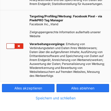
Ihrem Endgerät; Statistikerstellung für Auswertungen.
Targeting/Profiling/Werbung: Facebook Pixel - via
PiwikPRO Tag Manager
Facebook Inc., Irland
Zielgruppengerechte Information außerhalb unserer
Website
Verarbeitungsvorgänge:
Erhebung von
Verbindungsdaten und Daten ihres Webbrowsers;
ERNÄHRUNG
Daten über die aufgerufenen Inhalte; Ausführung von
Drittanbietersoftware und Speicherung von Daten auf
Zack die Bohne – ein Hülsenfrüchteguide
ihrem Endgerät; Anreicherung von Werbenetzwerken;
Auswertung der Daten; Personalisierung von Werbung;
26. JANUAR 2018
VON
ULRIKE GÖBL
Wiedererkennung und Bewerbung von
Websitebesuchern auf fremden Websites, Messung
Warum man Hülsenfrüchte auf jeden Fall in den Speiseplan
des Werbeerfolgs
aufnehmen sollte – und ein kleiner Artenguide
Alles akzeptieren
Alles ablehnen
BEITRAG ANSEHEN
Speichern und schließen
TEILEN