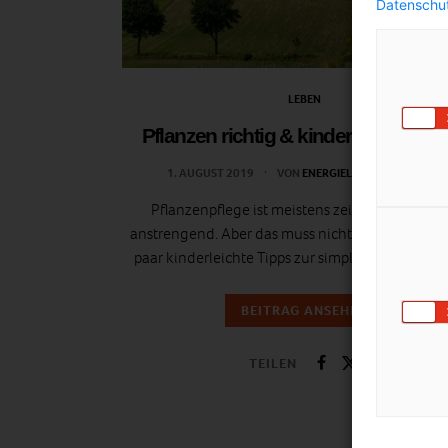
Datenschut
LEBEN
Pflanzen richtig & kinderleicht pfle
1. AUGUST 2019
VON
ENERGIELEBEN REDAKTION
Pflanzenpflege ist meistens zeitaufwendig u
anstrengend. Aber das muss nicht so bleiben! Hie
paar kinderleichte Tipps zur simplen Pflanzenpf
BEITRAG ANSEHEN
TEILEN