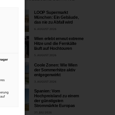
LOOP Supermarkt
München: Ein Gebäude,
1
das nie zu Abfall wird
6. AUGUST 2026
Wien erlebt erneut extreme
Hitze und die Fernkälte
2
läuft auf Hochtouren
5. AUGUST 2026
anager
Coole Zonen: Wie Wien
der Sommerhitze aktiv
3
entgegenwirkt
res
3. AUGUST 2026
Spanien: Vom
ierung
Hochpreisland zu einem
 auf
4
der günstigsten
Strommärkte Europas
31. JULI 2026