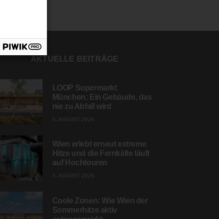
AKTUELLE BEITRÄGE
LOOP Supermarkt
München: Ein Gebäude, das
nie zu Abfall wird
6. AUGUST 2026
Wien erlebt erneut extreme
Hitze und die Fernkälte läuft
auf Hochtouren
5. AUGUST 2026
Coole Zonen: Wie Wien der
Sommerhitze aktiv