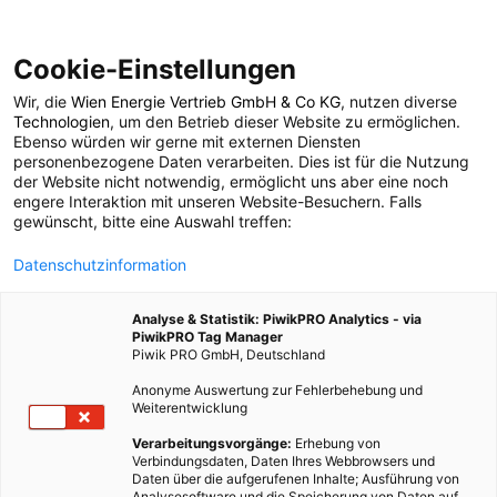
Cookie-Einstellungen
Wir, die
Wien Energie Vertrieb GmbH & Co KG
, nutzen diverse
POSTS BY TAG
Technologien
, um den Betrieb dieser Website zu ermöglichen.
Ebenso würden wir gerne mit externen Diensten
Buenos Aires
personenbezogene Daten verarbeiten. Dies ist für die Nutzung
der Website nicht notwendig, ermöglicht uns aber eine noch
engere Interaktion mit unseren Website-Besuchern. Falls
gewünscht, bitte eine Auswahl treffen:
1 BEITRAG
Datenschutzinformation
Analyse & Statistik: PiwikPRO Analytics - via
PiwikPRO Tag Manager
Piwik PRO GmbH, Deutschland
Anonyme Auswertung zur Fehlerbehebung und
Weiterentwicklung
Verarbeitungsvorgänge:
Erhebung von
Verbindungsdaten, Daten Ihres Webbrowsers und
Daten über die aufgerufenen Inhalte; Ausführung von
Analysesoftware und die Speicherung von Daten auf