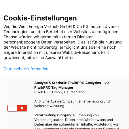
Cookie-Einstellungen
Wir, die
Wien Energie Vertrieb GmbH & Co KG
, nutzen diverse
POSTS BY TAG
Technologien
, um den Betrieb dieser Website zu ermöglichen.
Ebenso würden wir gerne mit externen Diensten
Bürgerkraftwerk
personenbezogene Daten verarbeiten. Dies ist für die Nutzung
der Website nicht notwendig, ermöglicht uns aber eine noch
engere Interaktion mit unseren Website-Besuchern. Falls
gewünscht, bitte eine Auswahl treffen:
1 BEITRAG
Datenschutzinformation
Analyse & Statistik: PiwikPRO Analytics - via
PiwikPRO Tag Manager
Piwik PRO GmbH, Deutschland
Anonyme Auswertung zur Fehlerbehebung und
Weiterentwicklung
Verarbeitungsvorgänge:
Erhebung von
Verbindungsdaten, Daten Ihres Webbrowsers und
Daten über die aufgerufenen Inhalte; Ausführung von
Analysesoftware und die Speicherung von Daten auf