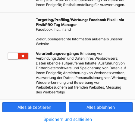
Ihrem Endgerät; Statistikerstellung für Auswertungen.
Targeting/Profiling/Werbung: Facebook Pixel - via
PiwikPRO Tag Manager
Facebook Inc., Irland
Zielgruppengerechte Information außerhalb unserer
Website
ENERGIEPOLITIK
Verarbeitungsvorgänge:
Erhebung von
Verbindungsdaten und Daten ihres Webbrowsers;
Bürgerbeteiligung in der Energiegewinnung
Daten über die aufgerufenen Inhalte; Ausführung von
Drittanbietersoftware und Speicherung von Daten auf
13. SEPTEMBER 2016
VON
ENERGIELEBEN REDAKTION
ihrem Endgerät; Anreicherung von Werbenetzwerken;
Auswertung der Daten; Personalisierung von Werbung;
Bürgerbeteiligung ist ein Begriff aus der Politik der immer öfter
Wiedererkennung und Bewerbung von
auch für die Zusammenarbeit von Unternehmen und
Websitebesuchern auf fremden Websites, Messung
des Werbeerfolgs
Privatpersonen in wirtschaftlichen Projekten verwendet wird.
Alles akzeptieren
Alles ablehnen
BEITRAG ANSEHEN
Speichern und schließen
TEILEN