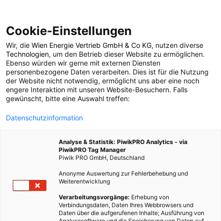
Cookie-Einstellungen
Wir, die
Wien Energie Vertrieb GmbH & Co KG
, nutzen diverse
POSTS BY TAG
Technologien
, um den Betrieb dieser Website zu ermöglichen.
Ebenso würden wir gerne mit externen Diensten
Circus Roncalli
personenbezogene Daten verarbeiten. Dies ist für die Nutzung
der Website nicht notwendig, ermöglicht uns aber eine noch
engere Interaktion mit unseren Website-Besuchern. Falls
gewünscht, bitte eine Auswahl treffen:
1 BEITRAG
Datenschutzinformation
Analyse & Statistik: PiwikPRO Analytics - via
PiwikPRO Tag Manager
Piwik PRO GmbH, Deutschland
Anonyme Auswertung zur Fehlerbehebung und
Weiterentwicklung
Verarbeitungsvorgänge:
Erhebung von
Verbindungsdaten, Daten Ihres Webbrowsers und
Daten über die aufgerufenen Inhalte; Ausführung von
Analysesoftware und die Speicherung von Daten auf