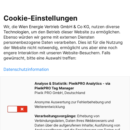
Cookie-Einstellungen
Wir, die
Wien Energie Vertrieb GmbH & Co KG
, nutzen diverse
POSTS BY TAG
Technologien
, um den Betrieb dieser Website zu ermöglichen.
Ebenso würden wir gerne mit externen Diensten
City Barbecue
personenbezogene Daten verarbeiten. Dies ist für die Nutzung
der Website nicht notwendig, ermöglicht uns aber eine noch
engere Interaktion mit unseren Website-Besuchern. Falls
gewünscht, bitte eine Auswahl treffen:
1 BEITRAG
Datenschutzinformation
Analyse & Statistik: PiwikPRO Analytics - via
PiwikPRO Tag Manager
Piwik PRO GmbH, Deutschland
Anonyme Auswertung zur Fehlerbehebung und
Weiterentwicklung
Verarbeitungsvorgänge:
Erhebung von
Verbindungsdaten, Daten Ihres Webbrowsers und
Daten über die aufgerufenen Inhalte; Ausführung von
Analysesoftware und die Speicherung von Daten auf