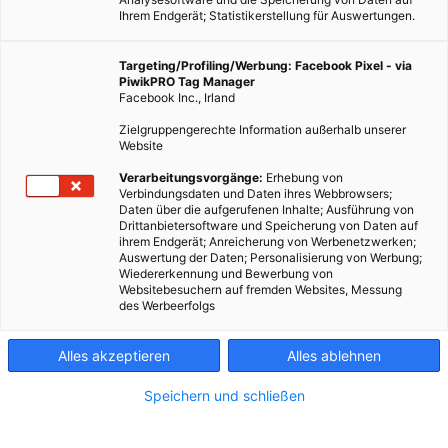
Ihrem Endgerät; Statistikerstellung für Auswertungen.
Targeting/Profiling/Werbung: Facebook Pixel - via
PiwikPRO Tag Manager
LEBEN
Facebook Inc., Irland
Grillen der Extraklasse beim City Barbecue & Brunch
Zielgruppengerechte Information außerhalb unserer
Website
24. JUNI 2012
VON
ENERGIELEBEN REDAKTION
Verarbeitungsvorgänge:
Erhebung von
Im “City Garden” des Imperial Riding School Renaissance
Verbindungsdaten und Daten ihres Webbrowsers;
Vienna Hotel bietet man den Gästen ein Grillvergnügen der
Daten über die aufgerufenen Inhalte; Ausführung von
Drittanbietersoftware und Speicherung von Daten auf
Extraklasse abseits des Großstadtlärms. Energieleben.at verlost
ihrem Endgerät; Anreicherung von Werbenetzwerken;
2 Mal leckeres City Barbecue Grillvergnügen für 2 Personen
Auswertung der Daten; Personalisierung von Werbung;
Wiedererkennung und Bewerbung von
(exkl. Getränke) und einen City Barbecue Sunday Brunch für 2
Websitebesuchern auf fremden Websites, Messung
Personen (exkl. Getränke).
Direkt zum Gewinnspiel!
des Werbeerfolgs
BEITRAG ANSEHEN
Alles akzeptieren
Alles ablehnen
Speichern und schließen
TEILEN