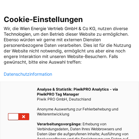
Cookie-Einstellungen
Wir, die
Wien Energie Vertrieb GmbH & Co KG
, nutzen diverse
POSTS BY TAG
Technologien
, um den Betrieb dieser Website zu ermöglichen.
Ebenso würden wir gerne mit externen Diensten
Cow-PV
personenbezogene Daten verarbeiten. Dies ist für die Nutzung
der Website nicht notwendig, ermöglicht uns aber eine noch
engere Interaktion mit unseren Website-Besuchern. Falls
gewünscht, bitte eine Auswahl treffen:
1 BEITRAG
Datenschutzinformation
Analyse & Statistik: PiwikPRO Analytics - via
PiwikPRO Tag Manager
Piwik PRO GmbH, Deutschland
Anonyme Auswertung zur Fehlerbehebung und
Weiterentwicklung
Verarbeitungsvorgänge:
Erhebung von
Verbindungsdaten, Daten Ihres Webbrowsers und
Daten über die aufgerufenen Inhalte; Ausführung von
Analysesoftware und die Speicherung von Daten auf