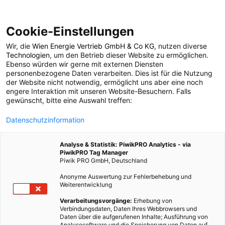
Cookie-Einstellungen
Wir, die
Wien Energie Vertrieb GmbH & Co KG
, nutzen diverse
POSTS BY TAG
Technologien
, um den Betrieb dieser Website zu ermöglichen.
Ebenso würden wir gerne mit externen Diensten
Dachschindeln
personenbezogene Daten verarbeiten. Dies ist für die Nutzung
der Website nicht notwendig, ermöglicht uns aber eine noch
engere Interaktion mit unseren Website-Besuchern. Falls
gewünscht, bitte eine Auswahl treffen:
1 BEITRAG
Datenschutzinformation
Analyse & Statistik: PiwikPRO Analytics - via
PiwikPRO Tag Manager
Piwik PRO GmbH, Deutschland
Anonyme Auswertung zur Fehlerbehebung und
Weiterentwicklung
Verarbeitungsvorgänge:
Erhebung von
Verbindungsdaten, Daten Ihres Webbrowsers und
Daten über die aufgerufenen Inhalte; Ausführung von
Analysesoftware und die Speicherung von Daten auf