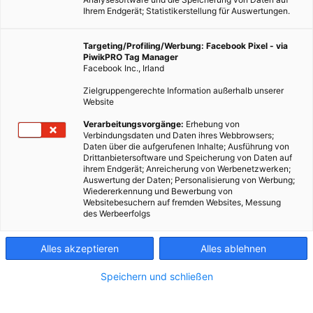
Ihrem Endgerät; Statistikerstellung für Auswertungen.
Targeting/Profiling/Werbung: Facebook Pixel - via
PiwikPRO Tag Manager
Facebook Inc., Irland
Zielgruppengerechte Information außerhalb unserer
MOBILITÄT
Website
Teslas Solar Roof: Die Grand Unified Theory der Energie
Verarbeitungsvorgänge:
Erhebung von
Verbindungsdaten und Daten ihres Webbrowsers;
18. NOVEMBER 2016
VON
MARTIN SKOPAL
Daten über die aufgerufenen Inhalte; Ausführung von
Drittanbietersoftware und Speicherung von Daten auf
Elon Musk hat für Tesla mit dem Solar Roof eine integrierte
ihrem Endgerät; Anreicherung von Werbenetzwerken;
Auswertung der Daten; Personalisierung von Werbung;
Strom-Lösung für jedes Haus vorgestellt.
Wiedererkennung und Bewerbung von
Websitebesuchern auf fremden Websites, Messung
des Werbeerfolgs
BEITRAG ANSEHEN
Alles akzeptieren
Alles ablehnen
TEILEN
Speichern und schließen