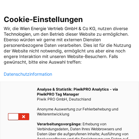
Cookie-Einstellungen
Wir, die
Wien Energie Vertrieb GmbH & Co KG
, nutzen diverse
POSTS BY TAG
Technologien
, um den Betrieb dieser Website zu ermöglichen.
Ebenso würden wir gerne mit externen Diensten
Daniel Veitschegger
personenbezogene Daten verarbeiten. Dies ist für die Nutzung
der Website nicht notwendig, ermöglicht uns aber eine noch
engere Interaktion mit unseren Website-Besuchern. Falls
gewünscht, bitte eine Auswahl treffen:
1 BEITRAG
Datenschutzinformation
Analyse & Statistik: PiwikPRO Analytics - via
PiwikPRO Tag Manager
Piwik PRO GmbH, Deutschland
Anonyme Auswertung zur Fehlerbehebung und
Weiterentwicklung
Verarbeitungsvorgänge:
Erhebung von
Verbindungsdaten, Daten Ihres Webbrowsers und
Daten über die aufgerufenen Inhalte; Ausführung von
Analysesoftware und die Speicherung von Daten auf