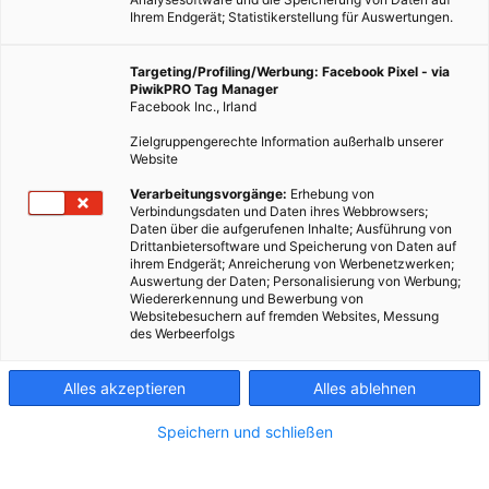
Ihrem Endgerät; Statistikerstellung für Auswertungen.
Targeting/Profiling/Werbung: Facebook Pixel - via
PiwikPRO Tag Manager
Facebook Inc., Irland
Zielgruppengerechte Information außerhalb unserer
Website
Verarbeitungsvorgänge:
Erhebung von
Verbindungsdaten und Daten ihres Webbrowsers;
Daten über die aufgerufenen Inhalte; Ausführung von
Drittanbietersoftware und Speicherung von Daten auf
ihrem Endgerät; Anreicherung von Werbenetzwerken;
Auswertung der Daten; Personalisierung von Werbung;
Dieser Artikel wurde am 13. September 2010 veröffentlicht
Wiedererkennung und Bewerbung von
Websitebesuchern auf fremden Websites, Messung
und ist möglicherweise nicht mehr aktuell!„Straight Straw“
des Werbeerfolgs
nennt sich das Projekt, bei dem ein neuer Dämmstoff aus
nachwachsenden Rohstoffen entwickelt werden sollte.…
Alles akzeptieren
Alles ablehnen
Dieser Artikel wurde am 13. September 2010
Speichern und schließen
veröffentlicht
und ist möglicherweise nicht mehr aktuell!