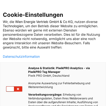
Cookie-Einstellungen
Wir, die
Wien Energie Vertrieb GmbH & Co KG
, nutzen diverse
TECH
Technologien
, um den Betrieb dieser Website zu ermöglichen.
Ebenso würden wir gerne mit externen Diensten
Schule der Technik
personenbezogene Daten verarbeiten. Dies ist für die Nutzung
der Website nicht notwendig, ermöglicht uns aber eine noch
engere Interaktion mit unseren Website-Besuchern. Falls
entwickelt
gewünscht, bitte eine Auswahl treffen:
Datenschutzinformation
ökologischen
Analyse & Statistik: PiwikPRO Analytics - via
Dämmstoff
PiwikPRO Tag Manager
Piwik PRO GmbH, Deutschland
Anonyme Auswertung zur Fehlerbehebung und
13. SEPTEMBER 2010
2 MINUTEN LESEZEIT
Weiterentwicklung
Verarbeitungsvorgänge:
Erhebung von
Verbindungsdaten, Daten Ihres Webbrowsers und
Daten über die aufgerufenen Inhalte; Ausführung von
Analysesoftware und die Speicherung von Daten auf