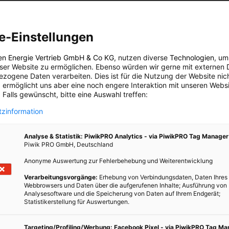
ochhaus Dimension
Beton mit einer Druckfestigkeit von mehr als 115 MPa gebaut. Das
e-Einstellungen
als herkömmlicher Beton und die Tragfähigkeit wird dadurch
mkörperdesign beruht auf einer Glasfaserschale, einem XPS-
en Energie Vertrieb GmbH & Co KG
, nutzen diverse
Technologien
, um
 ersetzt damit herkömmliche Stahl- oder Hybridmaterialien.
eser Website zu ermöglichen. Ebenso würden wir gerne mit externen 
zogene Daten verarbeiten. Dies ist für die Nutzung der Website nic
wimmer leichter und passt sich ihrer gebogenen Form an. Die drei
 ermöglicht uns aber eine noch engere Interaktion mit unseren Websi
bieten einen geringeren Wellenwiderstand und ermöglichen eine
 Falls gewünscht, bitte eine Auswahl treffen:
aft sorgt. Durch die Unterbringung von zwei Windturbinen auf einer
zinformation
 können die Kosten pro Kilowatt erheblich gesenkt sowie die
lichen Wartungskosten reduziert werden.
Analyse & Statistik: PiwikPRO Analytics - via PiwikPRO Tag Manager
Piwik PRO GmbH, Deutschland
Anonyme Auswertung zur Fehlerbehebung und Weiterentwicklung
Verarbeitungsvorgänge:
Erhebung von Verbindungsdaten, Daten Ihres
Webbrowsers und Daten über die aufgerufenen Inhalte; Ausführung von
Analysesoftware und die Speicherung von Daten auf Ihrem Endgerät;
Statistikerstellung für Auswertungen.
Targeting/Profiling/Werbung: Facebook Pixel - via PiwikPRO Tag M