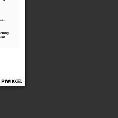
res
ierung
 auf