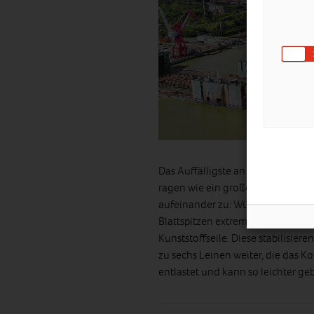
Das Auffälligste an diesem Entwu
ragen wie ein großes V in den Hi
aufeinander zu: Würden sie glei
Blattspitzen extrem hoch. Um das
Kunststoffseile. Diese stabilisie
zu sechs Leinen weiter, die das K
entlastet und kann so leichter ge