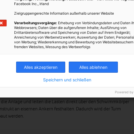
Facebook Inc., Irland
Zielgruppengerechte Information außerhalb unserer Website
Verarbeitungsvorgänge:
Erhebung von Verbindungsdaten und Daten ih
Webbrowsers; Daten über die aufgerufenen Inhalte; Ausführung von
Drittanbietersoftware und Speicherung von Daten auf ihrem Endgerät;
Anreicherung von Werbenetzwerken; Auswertung der Daten; Personalis
von Werbung; Wiedererkennung und Bewerbung von Websitebesuchern
fremden Websites, Messung des Werbeerfolgs
Alles akzeptieren
Alles ablehnen
rf ist die Doppelturbine. Zwei aerodynamisch geformte Türme
mmel. Jede Turbine dreht sich wie bei einem Küchenmixer
Speichern und schließen
ch rotieren, wären die Begegnungsgeschwindigkeiten an den
Powered by
 Gewicht zu minimieren, setzten die Ingenieure auf
ren die Anlage und leiten die Lasten direkt über den Schwimmkörper
onstrukt an eisernen Ankern festhalten. Dadurch wird der Turm
baut werden.