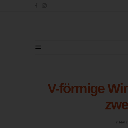
V-förmige Win
zwe
7. MAI 