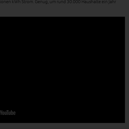
llionen kWh Strom. Genug, um rund 30.000 Haushalte ein Jahr