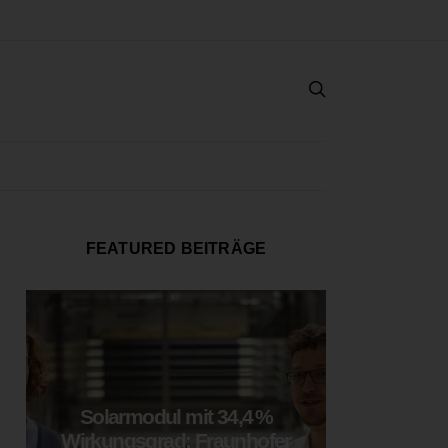
FEATURED BEITRÄGE
Solarmodul mit 34,4 %
LOOP
Wirkungsgrad: Fraunhofer
München