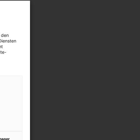
 den
Diensten
ht
te-
anager