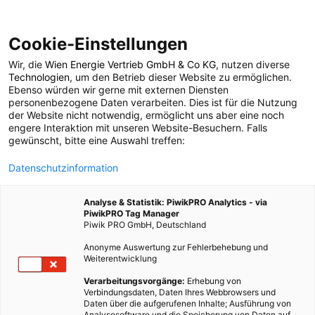
Cookie-Einstellungen
Wir, die
Wien Energie Vertrieb GmbH & Co KG
, nutzen diverse
POSTS BY TAG
Technologien
, um den Betrieb dieser Website zu ermöglichen.
Ebenso würden wir gerne mit externen Diensten
China
personenbezogene Daten verarbeiten. Dies ist für die Nutzung
der Website nicht notwendig, ermöglicht uns aber eine noch
engere Interaktion mit unseren Website-Besuchern. Falls
gewünscht, bitte eine Auswahl treffen:
82 BEITRÄGE
Datenschutzinformation
Analyse & Statistik: PiwikPRO Analytics - via
PiwikPRO Tag Manager
Piwik PRO GmbH, Deutschland
Anonyme Auswertung zur Fehlerbehebung und
Weiterentwicklung
Verarbeitungsvorgänge:
Erhebung von
Verbindungsdaten, Daten Ihres Webbrowsers und
Daten über die aufgerufenen Inhalte; Ausführung von
Analysesoftware und die Speicherung von Daten auf