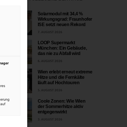
Solarmodul mit 34,4 %
Wirkungsgrad: Fraunhofer
1
ISE setzt neuen Rekord
7. AUGUST 2026
LOOP Supermarkt
München: Ein Gebäude,
2
das nie zu Abfall wird
6. AUGUST 2026
anager
Wien erlebt erneut extreme
Hitze und die Fernkälte
3
läuft auf Hochtouren
res
5. AUGUST 2026
ierung
Coole Zonen: Wie Wien
 auf
der Sommerhitze aktiv
4
entgegenwirkt
3. AUGUST 2026