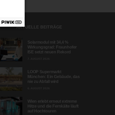
AKTUELLE BEITRÄGE
Solarmodul mit 34,4 %
Wirkungsgrad: Fraunhofer
ISE setzt neuen Rekord
7. AUGUST 2026
LOOP Supermarkt
München: Ein Gebäude, das
nie zu Abfall wird
6. AUGUST 2026
Wien erlebt erneut extreme
Hitze und die Fernkälte läuft
auf Hochtouren