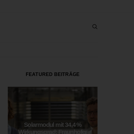
FEATURED BEITRÄGE
Solarmodul mit 34,4 %
LOOP
Wirkungsgrad: Fraunhofer
München