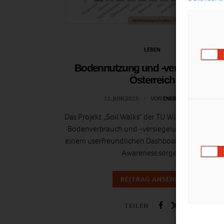
LEBEN
Bodennutzung und -versiegelung 
Österreich
12. JUNI 2025
VON
ENERGIELEBEN
Das Projekt „Soil Walks“ der TU Wien zeigt Detail
Bodenverbrauch und -versiegelung in Österreic
einem userfreundlichen Dashboard und soll für
Awareness sorgen.
BEITRAG ANSEHEN
TEILEN