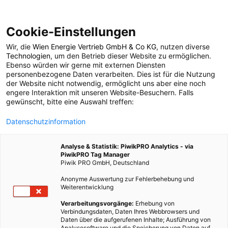
Cookie-Einstellungen
Wir, die
Wien Energie Vertrieb GmbH & Co KG
, nutzen diverse
POSTS BY TAG
Technologien
, um den Betrieb dieser Website zu ermöglichen.
Ebenso würden wir gerne mit externen Diensten
DIY Topf
personenbezogene Daten verarbeiten. Dies ist für die Nutzung
der Website nicht notwendig, ermöglicht uns aber eine noch
engere Interaktion mit unseren Website-Besuchern. Falls
gewünscht, bitte eine Auswahl treffen:
1 BEITRAG
Datenschutzinformation
Analyse & Statistik: PiwikPRO Analytics - via
PiwikPRO Tag Manager
Piwik PRO GmbH, Deutschland
Anonyme Auswertung zur Fehlerbehebung und
Weiterentwicklung
Verarbeitungsvorgänge:
Erhebung von
Verbindungsdaten, Daten Ihres Webbrowsers und
Daten über die aufgerufenen Inhalte; Ausführung von
Analysesoftware und die Speicherung von Daten auf