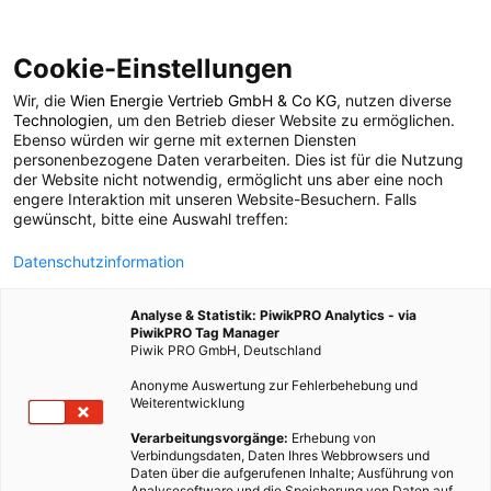
Cookie-Einstellungen
Wir, die
Wien Energie Vertrieb GmbH & Co KG
, nutzen diverse
POSTS BY TAG
Technologien
, um den Betrieb dieser Website zu ermöglichen.
Ebenso würden wir gerne mit externen Diensten
E-Dumper
personenbezogene Daten verarbeiten. Dies ist für die Nutzung
der Website nicht notwendig, ermöglicht uns aber eine noch
engere Interaktion mit unseren Website-Besuchern. Falls
gewünscht, bitte eine Auswahl treffen:
1 BEITRAG
Datenschutzinformation
Analyse & Statistik: PiwikPRO Analytics - via
PiwikPRO Tag Manager
Piwik PRO GmbH, Deutschland
Anonyme Auswertung zur Fehlerbehebung und
Weiterentwicklung
Verarbeitungsvorgänge:
Erhebung von
Verbindungsdaten, Daten Ihres Webbrowsers und
Daten über die aufgerufenen Inhalte; Ausführung von
Analysesoftware und die Speicherung von Daten auf