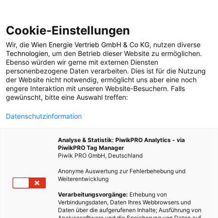
Cookie-Einstellungen
Wir, die
Wien Energie Vertrieb GmbH & Co KG
, nutzen diverse
POSTS BY TAG
Technologien
, um den Betrieb dieser Website zu ermöglichen.
Ebenso würden wir gerne mit externen Diensten
einladungskarte
personenbezogene Daten verarbeiten. Dies ist für die Nutzung
der Website nicht notwendig, ermöglicht uns aber eine noch
engere Interaktion mit unseren Website-Besuchern. Falls
gewünscht, bitte eine Auswahl treffen:
1 BEITRAG
Datenschutzinformation
Analyse & Statistik: PiwikPRO Analytics - via
PiwikPRO Tag Manager
Piwik PRO GmbH, Deutschland
Anonyme Auswertung zur Fehlerbehebung und
Weiterentwicklung
Verarbeitungsvorgänge:
Erhebung von
Verbindungsdaten, Daten Ihres Webbrowsers und
Daten über die aufgerufenen Inhalte; Ausführung von
Analysesoftware und die Speicherung von Daten auf