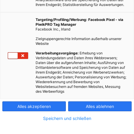
Ihrem Endgerät; Statistikerstellung für Auswertungen.
Targeting/Profiling/Werbung: Facebook Pixel - via
PiwikPRO Tag Manager
Facebook Inc., Irland
Zielgruppengerechte Information außerhalb unserer
Website
Verarbeitungsvorgänge:
Erhebung von
Verbindungsdaten und Daten ihres Webbrowsers;
Daten über die aufgerufenen Inhalte; Ausführung von
LEBEN
Drittanbietersoftware und Speicherung von Daten auf
ihrem Endgerät; Anreicherung von Werbenetzwerken;
Profis am Wort: Elektrifizierung von Wien
Auswertung der Daten; Personalisierung von Werbung;
Wiedererkennung und Bewerbung von
20. MAI 2016
VON
ENERGIELEBEN REDAKTION
Websitebesuchern auf fremden Websites, Messung
des Werbeerfolgs
Prof. Peter Eigner zur Geschichte der Elektrifizierung der Stadt
Wien.
Alles akzeptieren
Alles ablehnen
BEITRAG ANSEHEN
Speichern und schließen
TEILEN