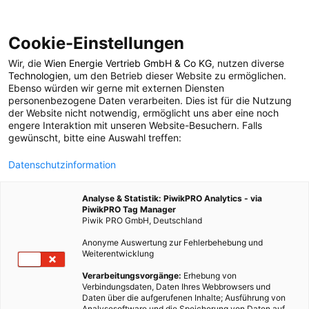
Cookie-Einstellungen
Wir, die
Wien Energie Vertrieb GmbH & Co KG
, nutzen diverse
POSTS BY TAG
Technologien
, um den Betrieb dieser Website zu ermöglichen.
Ebenso würden wir gerne mit externen Diensten
Elektirifzierung von
personenbezogene Daten verarbeiten. Dies ist für die Nutzung
der Website nicht notwendig, ermöglicht uns aber eine noch
engere Interaktion mit unseren Website-Besuchern. Falls
Wien
gewünscht, bitte eine Auswahl treffen:
Datenschutzinformation
1 BEITRAG
Analyse & Statistik: PiwikPRO Analytics - via
PiwikPRO Tag Manager
Piwik PRO GmbH, Deutschland
Anonyme Auswertung zur Fehlerbehebung und
Weiterentwicklung
Verarbeitungsvorgänge:
Erhebung von
Verbindungsdaten, Daten Ihres Webbrowsers und
Daten über die aufgerufenen Inhalte; Ausführung von
Analysesoftware und die Speicherung von Daten auf