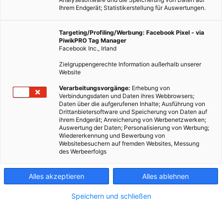
Ihrem Endgerät; Statistikerstellung für Auswertungen.
Targeting/Profiling/Werbung: Facebook Pixel - via
PiwikPRO Tag Manager
Facebook Inc., Irland
Zielgruppengerechte Information außerhalb unserer
Website
Verarbeitungsvorgänge:
Erhebung von
Verbindungsdaten und Daten ihres Webbrowsers;
ENERGIEPOLITIK
TECH
Daten über die aufgerufenen Inhalte; Ausführung von
Drittanbietersoftware und Speicherung von Daten auf
Smart Grids sparen bis zu 30% Energie
ihrem Endgerät; Anreicherung von Werbenetzwerken;
Auswertung der Daten; Personalisierung von Werbung;
28. NOVEMBER 2012
VON
MARTIN SKOPAL
Wiedererkennung und Bewerbung von
Websitebesuchern auf fremden Websites, Messung
Die intelligente Vernetzung von Energie-Verbraucher und
des Werbeerfolgs
Energie-Produzent kann einen erheblichen Beitrag leisten, die
für 2020 von der EU gesetzten Stromsparziele zu erreichen.
Alles akzeptieren
Alles ablehnen
Wesentlich bleibt die Frage der Sicherheit des Systems.
Speichern und schließen
BEITRAG ANSEHEN