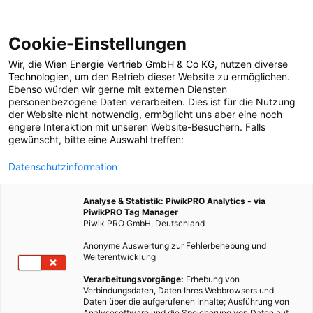
Cookie-Einstellungen
Wir, die
Wien Energie Vertrieb GmbH & Co KG
, nutzen diverse
POSTS BY TAG
Technologien
, um den Betrieb dieser Website zu ermöglichen.
Ebenso würden wir gerne mit externen Diensten
ENERsip
personenbezogene Daten verarbeiten. Dies ist für die Nutzung
der Website nicht notwendig, ermöglicht uns aber eine noch
engere Interaktion mit unseren Website-Besuchern. Falls
gewünscht, bitte eine Auswahl treffen:
1 BEITRAG
Datenschutzinformation
Analyse & Statistik: PiwikPRO Analytics - via
PiwikPRO Tag Manager
Piwik PRO GmbH, Deutschland
Anonyme Auswertung zur Fehlerbehebung und
Weiterentwicklung
Verarbeitungsvorgänge:
Erhebung von
Verbindungsdaten, Daten Ihres Webbrowsers und
Daten über die aufgerufenen Inhalte; Ausführung von
Analysesoftware und die Speicherung von Daten auf