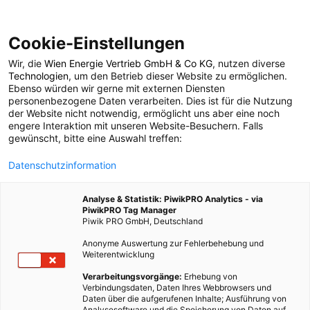
Cookie-Einstellungen
Wir, die
Wien Energie Vertrieb GmbH & Co KG
, nutzen diverse
POSTS BY TAG
Technologien
, um den Betrieb dieser Website zu ermöglichen.
Ebenso würden wir gerne mit externen Diensten
Erdgas-Tankstelle
personenbezogene Daten verarbeiten. Dies ist für die Nutzung
der Website nicht notwendig, ermöglicht uns aber eine noch
engere Interaktion mit unseren Website-Besuchern. Falls
gewünscht, bitte eine Auswahl treffen:
1 BEITRAG
Datenschutzinformation
Analyse & Statistik: PiwikPRO Analytics - via
PiwikPRO Tag Manager
Piwik PRO GmbH, Deutschland
Anonyme Auswertung zur Fehlerbehebung und
Weiterentwicklung
Verarbeitungsvorgänge:
Erhebung von
Verbindungsdaten, Daten Ihres Webbrowsers und
Daten über die aufgerufenen Inhalte; Ausführung von
Analysesoftware und die Speicherung von Daten auf