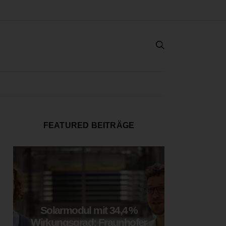
FEATURED BEITRÄGE
Solarmodul mit 34,4 %
LOOP
Wirkungsgrad: Fraunhofer
München