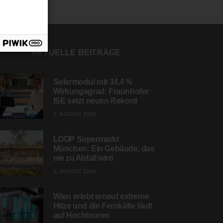
AKTUELLE BEITRÄGE
Solarmodul mit 34,4 %
Wirkungsgrad: Fraunhofer
ISE setzt neuen Rekord
7. AUGUST 2026
LOOP Supermarkt
München: Ein Gebäude, das
nie zu Abfall wird
6. AUGUST 2026
Wien erlebt erneut extreme
Hitze und die Fernkälte läuft
auf Hochtouren