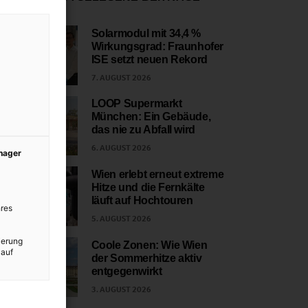
Solarmodul mit 34,4 %
Wirkungsgrad: Fraunhofer
1
ISE setzt neuen Rekord
7. AUGUST 2026
LOOP Supermarkt
München: Ein Gebäude,
2
das nie zu Abfall wird
6. AUGUST 2026
anager
Wien erlebt erneut extreme
Hitze und die Fernkälte
3
läuft auf Hochtouren
res
5. AUGUST 2026
ierung
Coole Zonen: Wie Wien
 auf
der Sommerhitze aktiv
4
entgegenwirkt
3. AUGUST 2026