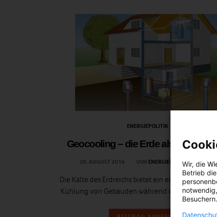
ENERGIEPOLITIK
Cooki
Geocooling – die Erde als Klimaanl
28. AUGUST 2016
VON
ENERGIELEBEN REDAKTION
Wir, die
Wi
Betrieb di
Die Kälte des Erdreichs bietet ein enormes Potenzi
personenbe
notwendig,
Kühlung von Gebäuden während der Sommermo
Besuchern.
Datenschut
BEITRAG ANSEHEN