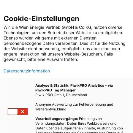
Cookie-Einstellungen
Wir, die
Wien Energie Vertrieb GmbH & Co KG
, nutzen diverse
POSTS BY TAG
Technologien
, um den Betrieb dieser Website zu ermöglichen.
Ebenso würden wir gerne mit externen Diensten
Fahrradreinigung
personenbezogene Daten verarbeiten. Dies ist für die Nutzung
der Website nicht notwendig, ermöglicht uns aber eine noch
engere Interaktion mit unseren Website-Besuchern. Falls
gewünscht, bitte eine Auswahl treffen:
1 BEITRAG
Datenschutzinformation
Analyse & Statistik: PiwikPRO Analytics - via
PiwikPRO Tag Manager
Piwik PRO GmbH, Deutschland
Anonyme Auswertung zur Fehlerbehebung und
Weiterentwicklung
Verarbeitungsvorgänge:
Erhebung von
Verbindungsdaten, Daten Ihres Webbrowsers und
Daten über die aufgerufenen Inhalte; Ausführung von
Analysesoftware und die Speicherung von Daten auf