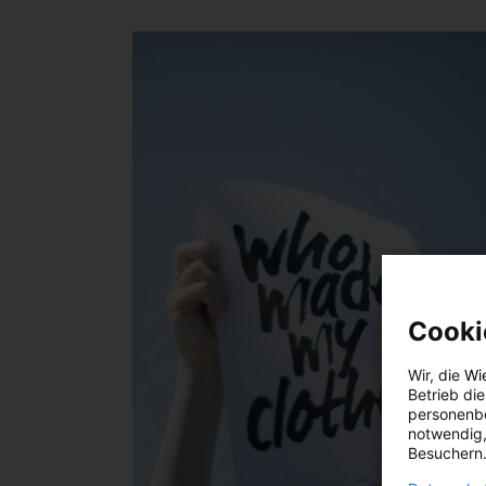
Cooki
Wir, die
Wi
Betrieb di
personenbe
notwendig,
Besuchern.