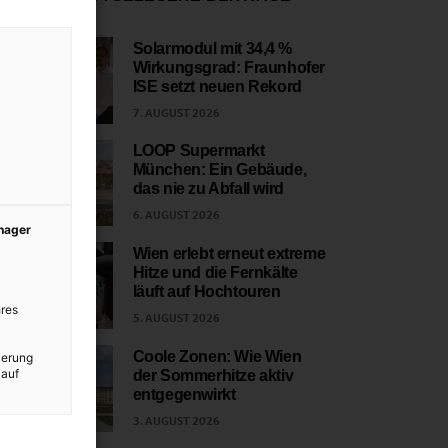
Solarmodul mit 34,4 %
Wirkungsgrad: Fraunhofer
1
ISE setzt neuen Rekord
7. AUGUST 2026
LOOP Supermarkt
München: Ein Gebäude,
2
das nie zu Abfall wird
6. AUGUST 2026
anager
Wien erlebt erneut extreme
Hitze und die Fernkälte
3
läuft auf Hochtouren
res
5. AUGUST 2026
Coole Zonen: Wie Wien
ierung
 auf
der Sommerhitze aktiv
4
entgegenwirkt
3. AUGUST 2026