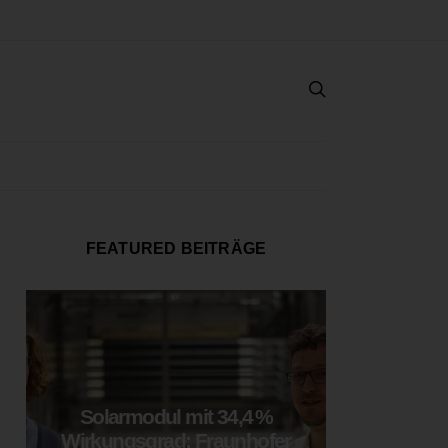
FEATURED BEITRÄGE
Solarmodul mit 34,4 %
LOOP
Wirkungsgrad: Fraunhofer
München