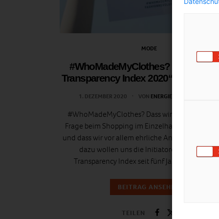
Datenschut
MODE
#WhoMadeMyClothes? Der „Fashi
Transparency Index 2020“ gibt Antwo
1. DEZEMBER 2020
VON
ENERGIELEBEN REDAKTION
#WhoMadeMyClothes? Dass wir Endkunden di
Frage beim Shopping im Einzelhandel öfter stel
und dass wir vor allem ehrliche Antworten einfo
dazu wollen uns die Initiatoren des Fashion
Transparency Index seit fünf Jahren ermutige
BEITRAG ANSEHEN
TEILEN