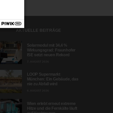
AKTUELLE BEITRÄGE
Solarmodul mit 34,4 %
Wirkungsgrad: Fraunhofer
ISE setzt neuen Rekord
7. AUGUST 2026
LOOP Supermarkt
München: Ein Gebäude, das
nie zu Abfall wird
6. AUGUST 2026
Wien erlebt erneut extreme
Hitze und die Fernkälte läuft