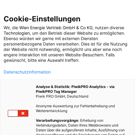
Cookie-Einstellungen
Wir, die
Wien Energie Vertrieb GmbH & Co KG
, nutzen diverse
POSTS BY TAG
Technologien
, um den Betrieb dieser Website zu ermöglichen.
Ebenso würden wir gerne mit externen Diensten
Fenster dichten
personenbezogene Daten verarbeiten. Dies ist für die Nutzung
der Website nicht notwendig, ermöglicht uns aber eine noch
engere Interaktion mit unseren Website-Besuchern. Falls
gewünscht, bitte eine Auswahl treffen:
2 BEITRÄGE
Datenschutzinformation
Analyse & Statistik: PiwikPRO Analytics - via
PiwikPRO Tag Manager
Piwik PRO GmbH, Deutschland
Anonyme Auswertung zur Fehlerbehebung und
Weiterentwicklung
Verarbeitungsvorgänge:
Erhebung von
Verbindungsdaten, Daten Ihres Webbrowsers und
Daten über die aufgerufenen Inhalte; Ausführung von
Analysesoftware und die Speicherung von Daten auf