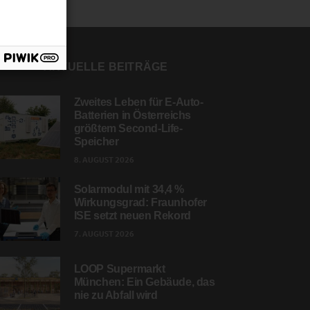
AKTUELLE BEITRÄGE
Zweites Leben für E-Auto-
Batterien in Österreichs
größtem Second-Life-
Speicher
8. AUGUST 2026
Solarmodul mit 34,4 %
Wirkungsgrad: Fraunhofer
ISE setzt neuen Rekord
7. AUGUST 2026
LOOP Supermarkt
München: Ein Gebäude, das
nie zu Abfall wird