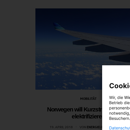
Cooki
Wir, die
Wi
MOBILITÄT
Betrieb di
personenbe
Norwegen will Kurzstreckenflüge
notwendig,
elektrifizieren
Besuchern.
19. APRIL 2018
VON
ENERGIELEBEN REDAKTION
Datenschut