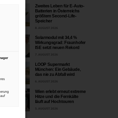
Zweites Leben für E-Auto-
Batterien in Österreichs
1
größtem Second-Life-
Speicher
8. AUGUST 2026
Solarmodul mit 34,4 %
Wirkungsgrad: Fraunhofer
2
ISE setzt neuen Rekord
7. AUGUST 2026
anager
LOOP Supermarkt
München: Ein Gebäude,
3
das nie zu Abfall wird
res
6. AUGUST 2026
Wien erlebt erneut extreme
ierung
 auf
Hitze und die Fernkälte
4
läuft auf Hochtouren
5. AUGUST 2026