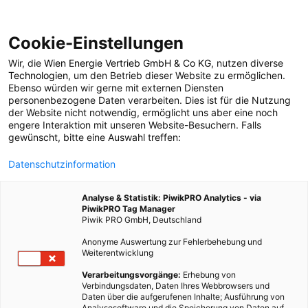
Cookie-Einstellungen
Wir, die
Wien Energie Vertrieb GmbH & Co KG
, nutzen diverse
POSTS BY TAG
Technologien
, um den Betrieb dieser Website zu ermöglichen.
Ebenso würden wir gerne mit externen Diensten
Fußbodenbelag
personenbezogene Daten verarbeiten. Dies ist für die Nutzung
der Website nicht notwendig, ermöglicht uns aber eine noch
engere Interaktion mit unseren Website-Besuchern. Falls
gewünscht, bitte eine Auswahl treffen:
1 BEITRAG
Datenschutzinformation
Analyse & Statistik: PiwikPRO Analytics - via
PiwikPRO Tag Manager
Piwik PRO GmbH, Deutschland
Anonyme Auswertung zur Fehlerbehebung und
Weiterentwicklung
Verarbeitungsvorgänge:
Erhebung von
Verbindungsdaten, Daten Ihres Webbrowsers und
Daten über die aufgerufenen Inhalte; Ausführung von
Analysesoftware und die Speicherung von Daten auf