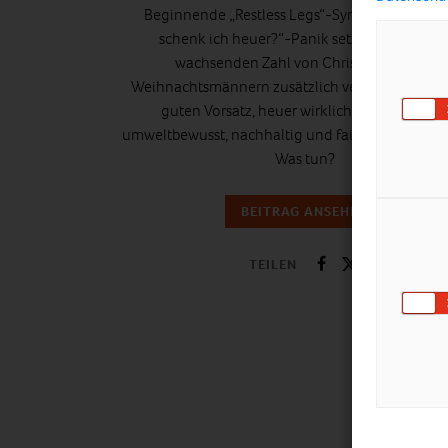
Beginnende „Restless Legs“-Symptome: Die „
schenk ich heuer?“-Panik setzt ein, bei eine
wachsenden Zahl von Christkindln und
Weihnachtsmännern zusätzlich verschärft durc
guten Vorsatz, heuer wirklich ausschließlic
umweltbewusst, nachhaltig und fair einzukaufen.
Was tun?
BEITRAG ANSEHEN
TEILEN