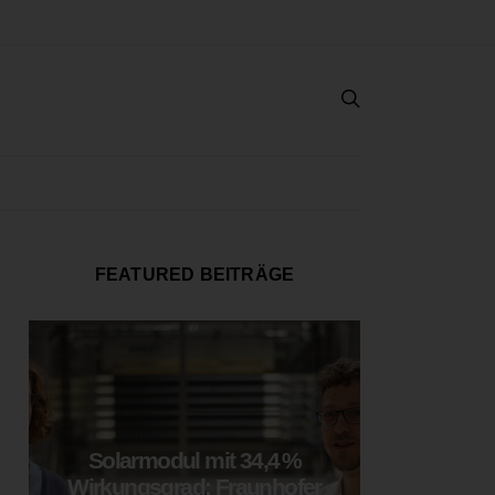
FEATURED BEITRÄGE
Solarmodul mit 34,4 %
LOOP
Wirkungsgrad: Fraunhofer
München