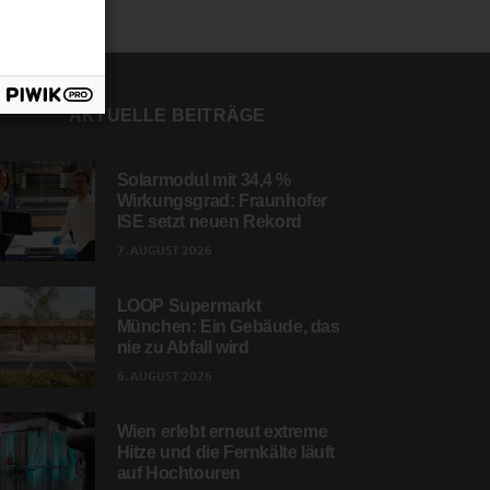
AKTUELLE BEITRÄGE
Solarmodul mit 34,4 %
Wirkungsgrad: Fraunhofer
ISE setzt neuen Rekord
7. AUGUST 2026
LOOP Supermarkt
München: Ein Gebäude, das
nie zu Abfall wird
6. AUGUST 2026
Wien erlebt erneut extreme
Hitze und die Fernkälte läuft
auf Hochtouren