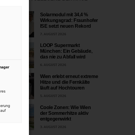
Solarmodul mit 34,4 %
Wirkungsgrad: Fraunhofer
1
ISE setzt neuen Rekord
7. AUGUST 2026
LOOP Supermarkt
München: Ein Gebäude,
2
das nie zu Abfall wird
6. AUGUST 2026
anager
Wien erlebt erneut extreme
Hitze und die Fernkälte
3
läuft auf Hochtouren
res
5. AUGUST 2026
ierung
Coole Zonen: Wie Wien
 auf
der Sommerhitze aktiv
4
entgegenwirkt
3. AUGUST 2026