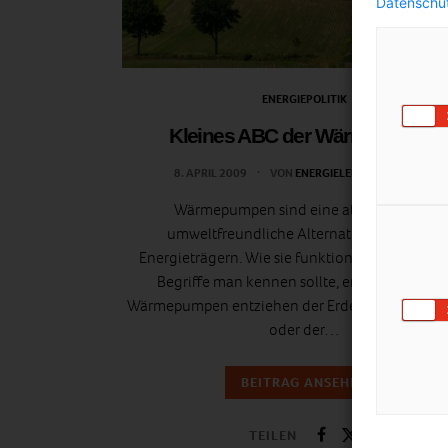
Datenschut
ENERGIEPOLITIK
Kleines ABC der Wärmepumpe
8. APRIL 2009
VON
ENERGIELEBEN REDAKTION
Wärmepumpen sind eine attraktive und
umweltfreundliche Alternative zu fossilen
Energieträgern. Wie sie funktionieren, und we
Begriffe man kennen sollte, erfahren Sie hier
Wärmepumpen entziehen der Erde, dem Grundw
oder der…
BEITRAG ANSEHEN
TEILEN