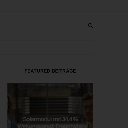
FEATURED BEITRÄGE
Solarmodul mit 34,4 %
LOOP
Wirkungsgrad: Fraunhofer
München