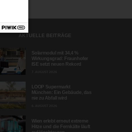
AKTUELLE BEITRÄGE
Solarmodul mit 34,4 %
Wirkungsgrad: Fraunhofer
ISE setzt neuen Rekord
7. AUGUST 2026
LOOP Supermarkt
München: Ein Gebäude, das
nie zu Abfall wird
6. AUGUST 2026
Wien erlebt erneut extreme
Hitze und die Fernkälte läuft