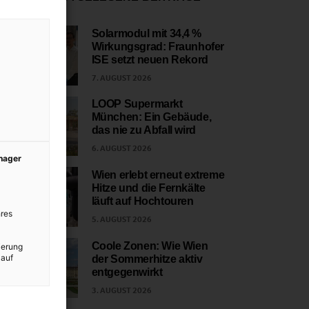
Solarmodul mit 34,4 %
Wirkungsgrad: Fraunhofer
1
ISE setzt neuen Rekord
7. AUGUST 2026
LOOP Supermarkt
München: Ein Gebäude,
2
das nie zu Abfall wird
6. AUGUST 2026
anager
Wien erlebt erneut extreme
Hitze und die Fernkälte
3
läuft auf Hochtouren
res
5. AUGUST 2026
Coole Zonen: Wie Wien
ierung
 auf
der Sommerhitze aktiv
4
entgegenwirkt
3. AUGUST 2026