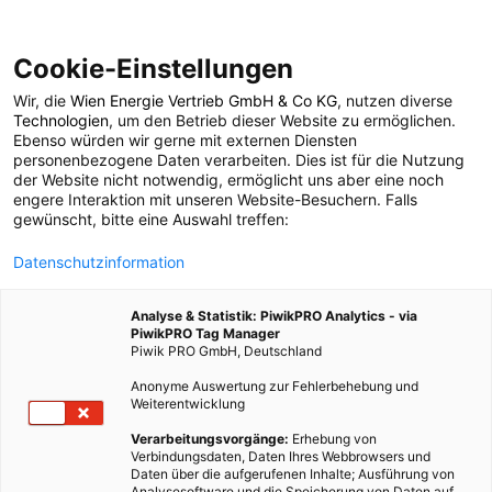
Cookie-Einstellungen
Wir, die
Wien Energie Vertrieb GmbH & Co KG
, nutzen diverse
POSTS BY TAG
Technologien
, um den Betrieb dieser Website zu ermöglichen.
Ebenso würden wir gerne mit externen Diensten
gesunde Snacks
personenbezogene Daten verarbeiten. Dies ist für die Nutzung
der Website nicht notwendig, ermöglicht uns aber eine noch
engere Interaktion mit unseren Website-Besuchern. Falls
gewünscht, bitte eine Auswahl treffen:
1 BEITRAG
Datenschutzinformation
Analyse & Statistik: PiwikPRO Analytics - via
PiwikPRO Tag Manager
Piwik PRO GmbH, Deutschland
Anonyme Auswertung zur Fehlerbehebung und
Weiterentwicklung
Verarbeitungsvorgänge:
Erhebung von
Verbindungsdaten, Daten Ihres Webbrowsers und
Daten über die aufgerufenen Inhalte; Ausführung von
Analysesoftware und die Speicherung von Daten auf