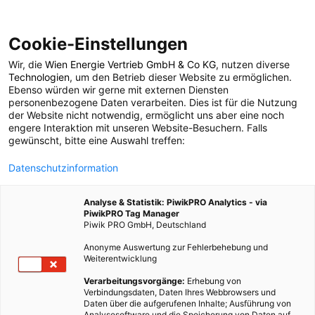
Cookie-Einstellungen
Wir, die
Wien Energie Vertrieb GmbH & Co KG
, nutzen diverse
POSTS BY TAG
Technologien
, um den Betrieb dieser Website zu ermöglichen.
Ebenso würden wir gerne mit externen Diensten
Google Earth
personenbezogene Daten verarbeiten. Dies ist für die Nutzung
der Website nicht notwendig, ermöglicht uns aber eine noch
engere Interaktion mit unseren Website-Besuchern. Falls
gewünscht, bitte eine Auswahl treffen:
1 BEITRAG
Datenschutzinformation
Analyse & Statistik: PiwikPRO Analytics - via
PiwikPRO Tag Manager
Piwik PRO GmbH, Deutschland
Anonyme Auswertung zur Fehlerbehebung und
Weiterentwicklung
Verarbeitungsvorgänge:
Erhebung von
Verbindungsdaten, Daten Ihres Webbrowsers und
Daten über die aufgerufenen Inhalte; Ausführung von
Analysesoftware und die Speicherung von Daten auf