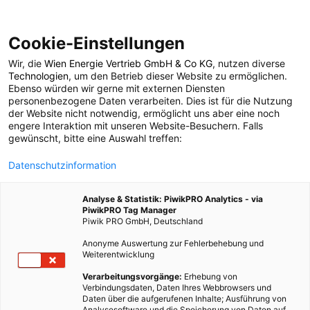
Cookie-Einstellungen
Wir, die
Wien Energie Vertrieb GmbH & Co KG
, nutzen diverse
POSTS BY TAG
Technologien
, um den Betrieb dieser Website zu ermöglichen.
Ebenso würden wir gerne mit externen Diensten
Großkonzerne
personenbezogene Daten verarbeiten. Dies ist für die Nutzung
der Website nicht notwendig, ermöglicht uns aber eine noch
engere Interaktion mit unseren Website-Besuchern. Falls
gewünscht, bitte eine Auswahl treffen:
1 BEITRAG
Datenschutzinformation
Analyse & Statistik: PiwikPRO Analytics - via
PiwikPRO Tag Manager
Piwik PRO GmbH, Deutschland
Anonyme Auswertung zur Fehlerbehebung und
Weiterentwicklung
Verarbeitungsvorgänge:
Erhebung von
Verbindungsdaten, Daten Ihres Webbrowsers und
Daten über die aufgerufenen Inhalte; Ausführung von
Analysesoftware und die Speicherung von Daten auf