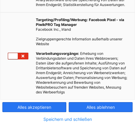
Ihrem Endgerät; Statistikerstellung für Auswertungen.
Targeting/Profiling/Werbung: Facebook Pixel - via
PiwikPRO Tag Manager
Facebook Inc., Irland
Zielgruppengerechte Information außerhalb unserer
Website
ERNÄHRUNG
Verarbeitungsvorgänge:
Erhebung von
Verbindungsdaten und Daten ihres Webbrowsers;
Big Food am Abstellgleis?
Daten über die aufgerufenen Inhalte; Ausführung von
Drittanbietersoftware und Speicherung von Daten auf
16. FEBRUAR 2016
VON
MARTIN SKOPAL
ihrem Endgerät; Anreicherung von Werbenetzwerken;
Auswertung der Daten; Personalisierung von Werbung;
In den USA werden Fertignahrung, Limonaden und Co. immer
Wiedererkennung und Bewerbung von
unbeliebter.
Websitebesuchern auf fremden Websites, Messung
des Werbeerfolgs
BEITRAG ANSEHEN
Alles akzeptieren
Alles ablehnen
TEILEN
Speichern und schließen