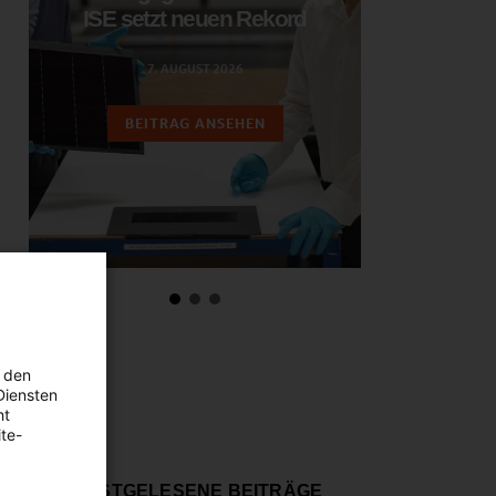
ISE setzt neuen Rekord
das nie
7. AUGUST 2026
6.
BEITRAG ANSEHEN
BEIT
 den
Diensten
ht
te-
MEISTGELESENE BEITRÄGE