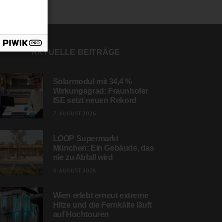
AKTUELLE BEITRÄGE
Solarmodul mit 34,4 %
Wirkungsgrad: Fraunhofer
ISE setzt neuen Rekord
7. AUGUST 2026
LOOP Supermarkt
München: Ein Gebäude, das
nie zu Abfall wird
6. AUGUST 2026
Wien erlebt erneut extreme
Hitze und die Fernkälte läuft
auf Hochtouren