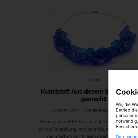
LEBEN
Cooki
Kunststoff: Aus diesem Stoff wird K
gemacht!
Wir, die
Wi
Betrieb di
2. AUGUST 2011
VON
ENERGIELEBEN REDAKTION
personenbe
notwendig,
Wenn man an PET-Flaschen denkt, drängt sich 
Besuchern.
oft die Vorstellung von leeren Kunststoff-Flasche
die unschön auf Wiesen oder am Straßenra
Datenschut