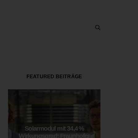
FEATURED BEITRÄGE
Solarmodul mit 34,4 %
LOOP
Wirkungsgrad: Fraunhofer
München