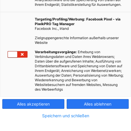
Ihrem Endgerät; Statistikerstellung für Auswertungen.
Targeting/Profiling/Werbung: Facebook Pixel - via
PiwikPRO Tag Manager
Facebook Inc., Irland
Zielgruppengerechte Information außerhalb unserer
Website
ERNÄHRUNG
Verarbeitungsvorgänge:
Erhebung von
Verbindungsdaten und Daten ihres Webbrowsers;
Profis am Wort: Die Intolerante Isi
Daten über die aufgerufenen Inhalte; Ausführung von
Drittanbietersoftware und Speicherung von Daten auf
10. FEBRUAR 2017
VON
ENERGIELEBEN REDAKTION
ihrem Endgerät; Anreicherung von Werbenetzwerken;
Auswertung der Daten; Personalisierung von Werbung;
Isabella Hener und ihr Food Truck für Lebensmittelallergiker.
Wiedererkennung und Bewerbung von
Websitebesuchern auf fremden Websites, Messung
des Werbeerfolgs
BEITRAG ANSEHEN
Alles akzeptieren
Alles ablehnen
TEILEN
Speichern und schließen