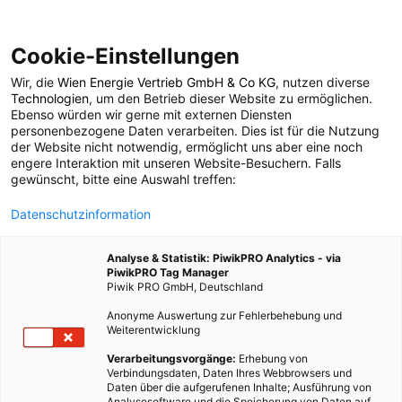
Cookie-Einstellungen
Wir, die
Wien Energie Vertrieb GmbH & Co KG
, nutzen diverse
POSTS BY TAG
Technologien
, um den Betrieb dieser Website zu ermöglichen.
Ebenso würden wir gerne mit externen Diensten
Horizontalbohrungen
personenbezogene Daten verarbeiten. Dies ist für die Nutzung
der Website nicht notwendig, ermöglicht uns aber eine noch
engere Interaktion mit unseren Website-Besuchern. Falls
gewünscht, bitte eine Auswahl treffen:
1 BEITRAG
Datenschutzinformation
Analyse & Statistik: PiwikPRO Analytics - via
PiwikPRO Tag Manager
Piwik PRO GmbH, Deutschland
Anonyme Auswertung zur Fehlerbehebung und
Weiterentwicklung
Verarbeitungsvorgänge:
Erhebung von
Verbindungsdaten, Daten Ihres Webbrowsers und
Daten über die aufgerufenen Inhalte; Ausführung von
Analysesoftware und die Speicherung von Daten auf