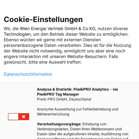
Cookie-Einstellungen
Wir, die
Wien Energie Vertrieb GmbH & Co KG
, nutzen diverse
POSTS BY TAG
Technologien
, um den Betrieb dieser Website zu ermöglichen.
Ebenso würden wir gerne mit externen Diensten
IAA Hannover
personenbezogene Daten verarbeiten. Dies ist für die Nutzung
der Website nicht notwendig, ermöglicht uns aber eine noch
engere Interaktion mit unseren Website-Besuchern. Falls
gewünscht, bitte eine Auswahl treffen:
1 BEITRAG
Datenschutzinformation
Analyse & Statistik: PiwikPRO Analytics - via
PiwikPRO Tag Manager
Piwik PRO GmbH, Deutschland
Anonyme Auswertung zur Fehlerbehebung und
Weiterentwicklung
Verarbeitungsvorgänge:
Erhebung von
Verbindungsdaten, Daten Ihres Webbrowsers und
Daten über die aufgerufenen Inhalte; Ausführung von
Analysesoftware und die Speicherung von Daten auf