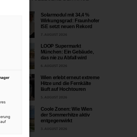
Solarmodul mit 34,4 %
Wirkungsgrad: Fraunhofer
1
ISE setzt neuen Rekord
7. AUGUST 2026
LOOP Supermarkt
München: Ein Gebäude,
2
das nie zu Abfall wird
6. AUGUST 2026
Wien erlebt erneut extreme
anager
Hitze und die Fernkälte
3
läuft auf Hochtouren
5. AUGUST 2026
res
Coole Zonen: Wie Wien
der Sommerhitze aktiv
ierung
4
entgegenwirkt
 auf
3. AUGUST 2026