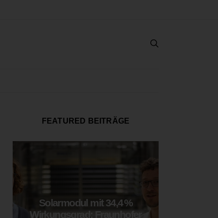
FEATURED BEITRÄGE
Solarmodul mit 34,4 %
LOOP
Wirkungsgrad: Fraunhofer
München