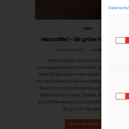
Datenschut
LEBEN
Hausmittel – die grüne Hausapoth
24. OKTOBER 2022
VON
ULI EIGENTLER
Wenn es kälter wird und die Temperaturen
vorzugsweise unter Null sinken, geht selten der 
einer Erkältung an einem vorbei. Husten, Schn
und das Kratzen im Hals sind lästige Begleiter im 
Aber schon mit einfachen Hausmittel kann man
Wehwehchen lindern: Zwiebel, Salbei & Co. erl
eine Art Renaissance und gehören zu den Essent
der grünen Hausapotheke.
BEITRAG ANSEHEN