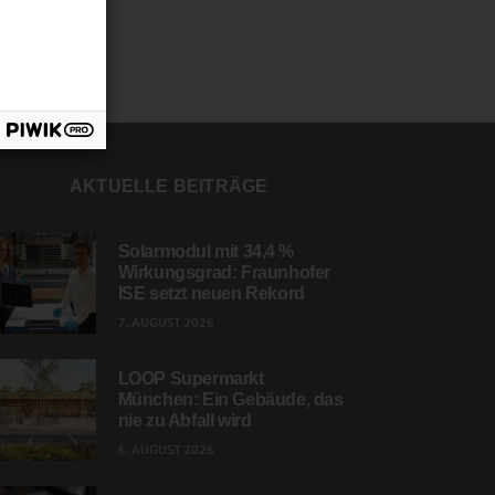
AKTUELLE BEITRÄGE
Solarmodul mit 34,4 %
Wirkungsgrad: Fraunhofer
ISE setzt neuen Rekord
7. AUGUST 2026
LOOP Supermarkt
München: Ein Gebäude, das
nie zu Abfall wird
6. AUGUST 2026