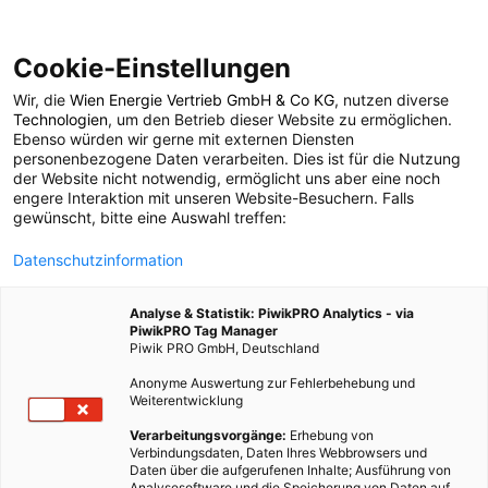
Cookie-Einstellungen
Wir, die
Wien Energie Vertrieb GmbH & Co KG
, nutzen diverse
LEBEN
Technologien
, um den Betrieb dieser Website zu ermöglichen.
Ebenso würden wir gerne mit externen Diensten
Hausmittel – die grüne
personenbezogene Daten verarbeiten. Dies ist für die Nutzung
der Website nicht notwendig, ermöglicht uns aber eine noch
engere Interaktion mit unseren Website-Besuchern. Falls
Hausapotheke
gewünscht, bitte eine Auswahl treffen:
Datenschutzinformation
24. OKTOBER 2022
2 MINUTEN LESEZEIT
Analyse & Statistik: PiwikPRO Analytics - via
PiwikPRO Tag Manager
Piwik PRO GmbH, Deutschland
Anonyme Auswertung zur Fehlerbehebung und
Weiterentwicklung
Verarbeitungsvorgänge:
Erhebung von
Verbindungsdaten, Daten Ihres Webbrowsers und
Daten über die aufgerufenen Inhalte; Ausführung von
Analysesoftware und die Speicherung von Daten auf