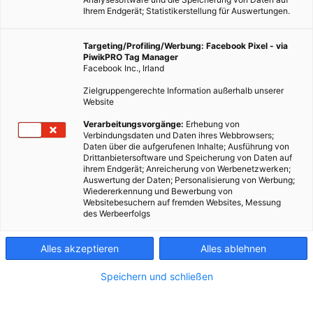
Ihrem Endgerät; Statistikerstellung für Auswertungen.
Targeting/Profiling/Werbung: Facebook Pixel - via
PiwikPRO Tag Manager
Facebook Inc., Irland
Zielgruppengerechte Information außerhalb unserer
Website
Verarbeitungsvorgänge:
Erhebung von
Mit einfachen Hausmittel kann man die Wehwehchen lindern: Zwiebel,
Verbindungsdaten und Daten ihres Webbrowsers;
Daten über die aufgerufenen Inhalte; Ausführung von
Salbei & Co. erleben eine Renaissance und gehören zur grünen
Drittanbietersoftware und Speicherung von Daten auf
Hausapotheke.
ihrem Endgerät; Anreicherung von Werbenetzwerken;
Auswertung der Daten; Personalisierung von Werbung;
Wiedererkennung und Bewerbung von
Websitebesuchern auf fremden Websites, Messung
Wenn es kälter wird und die Temperaturen vorzugsweise
des Werbeerfolgs
unter Null sinken, geht selten der Kelch einer Erkältung an
einem vorbei. Husten, Schnupfen und das Kratzen im Hals
Alles akzeptieren
Alles ablehnen
sind lästige Begleiter im Alltag. Aber schon mit einfachen
Speichern und schließen
Hausmittel kann man die Wehwehchen lindern: Zwiebel,
Salbei & Co. erleben eine Art Renaissance und gehören zu
den Essentials der grünen Hausapotheke.