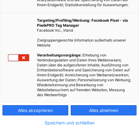
Ihrem Endgerät; Statistikerstellung für Auswertungen.
Targeting/Profiling/Werbung: Facebook Pixel - via
PiwikPRO Tag Manager
LEBEN
Facebook Inc., Irland
Foodwatch-Aktion gegen Babynahrung
Zielgruppengerechte Information außerhalb unserer
Website
29. MAI 2012
VON
ENERGIELEBEN REDAKTION
Verarbeitungsvorgänge:
Erhebung von
Foodwatch stellt jedes Jahr im Rahmen der Wahl zur
Verbindungsdaten und Daten ihres Webbrowsers;
„dreistesten Werbelüge des Jahres“ Produkte zur Abstimmung,
Daten über die aufgerufenen Inhalte; Ausführung von
Drittanbietersoftware und Speicherung von Daten auf
die besonders irreführend beworben werden. Die Wahl läuft
ihrem Endgerät; Anreicherung von Werbenetzwerken;
noch. Einen Baby-„Durstlöscher“ mit Zuckerzusatz hat sie
Auswertung der Daten; Personalisierung von Werbung;
Wiedererkennung und Bewerbung von
schon aus dem Markt gedrängt.
Websitebesuchern auf fremden Websites, Messung
des Werbeerfolgs
BEITRAG ANSEHEN
Alles akzeptieren
Alles ablehnen
TEILEN
Speichern und schließen