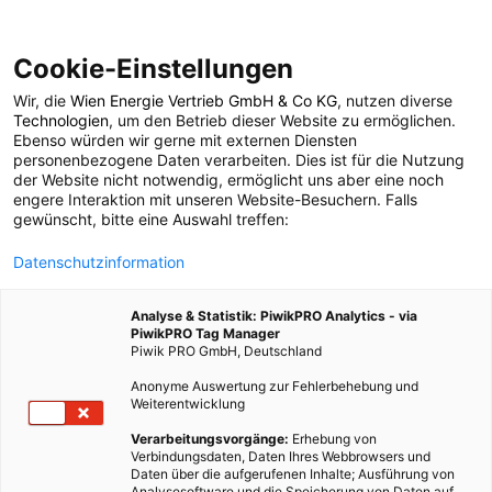
Cookie-Einstellungen
Wir, die
Wien Energie Vertrieb GmbH & Co KG
, nutzen diverse
POSTS BY TAG
Technologien
, um den Betrieb dieser Website zu ermöglichen.
Ebenso würden wir gerne mit externen Diensten
Innocenti Report Card
personenbezogene Daten verarbeiten. Dies ist für die Nutzung
der Website nicht notwendig, ermöglicht uns aber eine noch
engere Interaktion mit unseren Website-Besuchern. Falls
gewünscht, bitte eine Auswahl treffen:
1 BEITRAG
Datenschutzinformation
Analyse & Statistik: PiwikPRO Analytics - via
PiwikPRO Tag Manager
Piwik PRO GmbH, Deutschland
Anonyme Auswertung zur Fehlerbehebung und
Weiterentwicklung
Verarbeitungsvorgänge:
Erhebung von
Verbindungsdaten, Daten Ihres Webbrowsers und
Daten über die aufgerufenen Inhalte; Ausführung von
Analysesoftware und die Speicherung von Daten auf