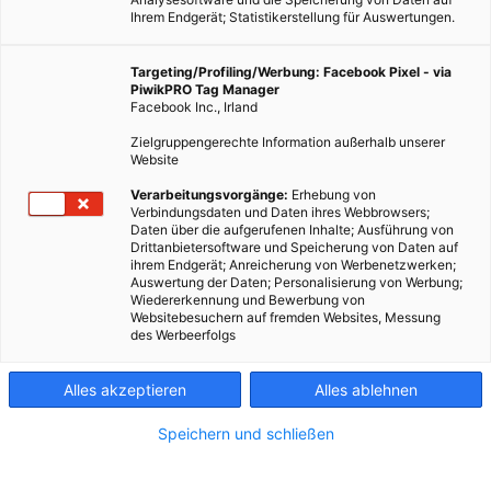
Ihrem Endgerät; Statistikerstellung für Auswertungen.
Targeting/Profiling/Werbung: Facebook Pixel - via
PiwikPRO Tag Manager
Facebook Inc., Irland
Zielgruppengerechte Information außerhalb unserer
Website
LEBEN
Verarbeitungsvorgänge:
Erhebung von
Verbindungsdaten und Daten ihres Webbrowsers;
Unicef vergleicht faire Chancen für Kinder
Daten über die aufgerufenen Inhalte; Ausführung von
Drittanbietersoftware und Speicherung von Daten auf
28. FEBRUAR 2017
VON
ENERGIELEBEN REDAKTION
ihrem Endgerät; Anreicherung von Werbenetzwerken;
Auswertung der Daten; Personalisierung von Werbung;
Studie unter 41 der reichsten Länder.
Wiedererkennung und Bewerbung von
Websitebesuchern auf fremden Websites, Messung
des Werbeerfolgs
BEITRAG ANSEHEN
Alles akzeptieren
Alles ablehnen
TEILEN
Speichern und schließen