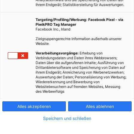
Ihrem Endgerät; Statistikerstellung für Auswertungen.
Targeting/Profiling/Werbung: Facebook Pixel - via
PiwikPRO Tag Manager
ENERGIEPOLITIK
Facebook Inc., Irland
Großbritannien: 42% mehr erneuerbare Energie
Zielgruppengerechte Information außerhalb unserer
Website
22. OKTOBER 2012
VON
ENERGIELEBEN REDAKTION
Verarbeitungsvorgänge:
Erhebung von
Photovoltaik, Windkraft und andere erneuerbare Energieträger
Verbindungsdaten und Daten ihres Webbrowsers;
wachsen stark auf den britischen Inseln. Die Statistiken für das
Daten über die aufgerufenen Inhalte; Ausführung von
Drittanbietersoftware und Speicherung von Daten auf
zweite Quartal in Großbritannien brachten echte Erfolgszahlen
ihrem Endgerät; Anreicherung von Werbenetzwerken;
ans Licht. Trotzdem ist die Energiewende keine ausgemachte
Auswertung der Daten; Personalisierung von Werbung;
Wiedererkennung und Bewerbung von
Sache: Effizienz und bewusster Umgang mit Energie sind
Websitebesuchern auf fremden Websites, Messung
entscheidend.
des Werbeerfolgs
BEITRAG ANSEHEN
Alles akzeptieren
Alles ablehnen
Speichern und schließen
TEILEN