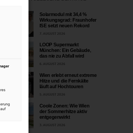
Solarmodul mit 34,4 %
Wirkungsgrad: Fraunhofer
1
ISE setzt neuen Rekord
7. AUGUST 2026
LOOP Supermarkt
München: Ein Gebäude,
2
das nie zu Abfall wird
6. AUGUST 2026
anager
Wien erlebt erneut extreme
Hitze und die Fernkälte
3
läuft auf Hochtouren
res
5. AUGUST 2026
ierung
Coole Zonen: Wie Wien
 auf
der Sommerhitze aktiv
4
entgegenwirkt
3. AUGUST 2026