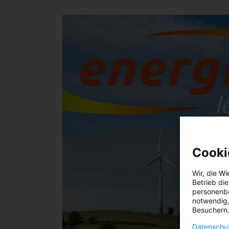
Cooki
Wir, die
Wi
Betrieb di
personenbe
notwendig,
Besuchern.
Datenschut