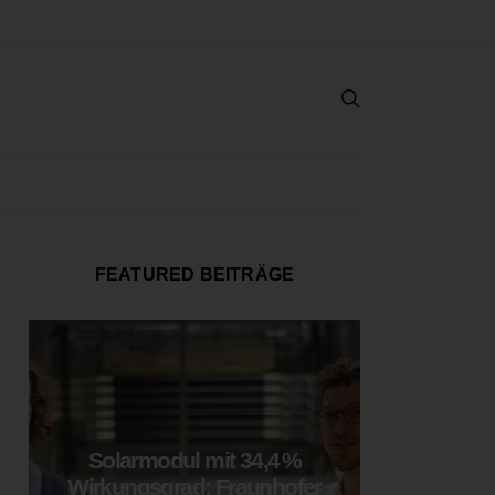
FEATURED BEITRÄGE
Solarmodul mit 34,4 %
LOOP
Wirkungsgrad: Fraunhofer
München