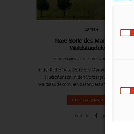
GARTEN
Rare Sorte des Monats: Das
Waldstaudekorn
20. DEZEMBER 2016
VON
VERA KONDRATIUK
In der Reihe “Alte Sorte des Monats” rücken bes
Nutzpflanzen in den Vordergrund. Diesmal d
Waldstaudekorn, ein besonders aromatischer Ro
BEITRAG ANSEHEN
TEILEN