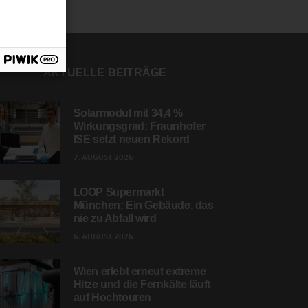
AKTUELLE BEITRÄGE
Solarmodul mit 34,4 %
Wirkungsgrad: Fraunhofer
ISE setzt neuen Rekord
7. AUGUST 2026
LOOP Supermarkt
München: Ein Gebäude, das
nie zu Abfall wird
6. AUGUST 2026
Wien erlebt erneut extreme
Hitze und die Fernkälte läuft
auf Hochtouren